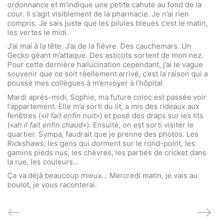
ordonnance et m’indique une petite cahute au fond de la
cour. Il s’agit visiblement de la pharmacie. Je n’ai rien
compris. Je sais juste que les pilules bleues c’est le matin,
les vertes le midi.
J’ai mal à la tête. J’ai de la fièvre. Des cauchemars. Un
Gecko géant m’attaque. Des asticots sortent de mon nez.
Pour cette dernière hallucination cependant, j’ai le vague
souvenir que ce soit réellement arrivé, c’est la raison qui a
poussé mes collègues à m’envoyer à l’hôpital
Mardi après-midi, Sophie, ma future coloc est passée voir
l’appartement. Elle m’a sorti du lit, a mis des rideaux aux
fenêtres («
il fait enfin nuit
») et posé des draps sur les lits
(«
ah il fait enfin chaud»
). Ensuite, on est sorti visiter le
quartier. Sympa, faudrait que je prenne des photos. Les
Rickshaws, les gens qui dorment sur le rond-point, les
gamins pieds nus, les chèvres, les parties de cricket dans
la rue, les couleurs…
Ça va déjà beaucoup mieux… Mercredi matin, je vais au
boulot, je vous raconterai.