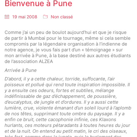
Bienvenue à Pune
19 mai 2008
Non classé
Comme j’ai un peu de boulot aujourd’hui et que je risque
de partir à Mumbai pour le tournage, même si cela semble
compromis par la légendaire organisation à l’indienne de
notre agence, je vous fais part d’un « témoignage » sur
mon arrivée à Pune, à la base destiné aux autres étudiants
de l’association ALZEA
Arrivée à Pune
D’abord, il y a cette chaleur, torride, suffocante, l’air
poisseux et pollué qui rend toute inspiration impossible. Il
y a ensuite ces odeurs, fortes et subtiles, mélange
indéfinissable de gaz d’échappement, de poussière,
d’eucalyptus, de jungle et d’ordures. Il y a aussi cette
lumière, crue, violente émanant d’un soleil lourd à l’aplomb
de nos têtes, supprimant toute ombre du paysage. Il y a
enfin ce bruit, cette cacophonie infinie, ces Klaxons
hurlants, ces moteurs pétaradants à toutes heures du jour
et de la nuit. On entend au petit matin, le cri des oiseaux,
très fort, comme dans la jungle, puis le hurlement des