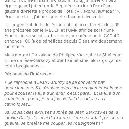
Sarko n’Co ne m’a fait ni chaud ni froid, j’ai juste un peu
rigolé quand j’ai entendu Ségolène parler à l’extrême
gauche d’Arlette à propos de Total : «
Taxons leur tout !
».
Pour une fois, j’ai presque été d’accord avec elle.
L’allongement de la durée de cotisation et la retraite a 65
ans préparés par le MEDEF et l’UMP afin de sortir une
France de sa soi-disant crise le jour même où le CAC 40
annonce 100 % de bénéfices depuis 5 ans m’a doucement
fait marré.
Mais merde ! Ce salaud de Philippe VAL qui vire Siné pour
crime de lèse-Sarkozy et d’antisémitisme, alors ça, ça ma
foutu les glandes !!!
Réponse de l’intéressé :
« Je reproche à Jean Sarkozy de se convertir par
opportunisme. S’il s’était converti à la religion musulmane
pour épouser la fille d’un émir, c’était pareil. Et la fille d’un
catholique, pareil, je n’ai jamais fait de cadeau aux
catholiques…
Val voulait des excuses auprès de Jean Sarkozy et de la
famille Darty. Je lui ai demandé s’il ne se foutait pas de ma
gueule. Je préfère me couper les roubignoles
! »