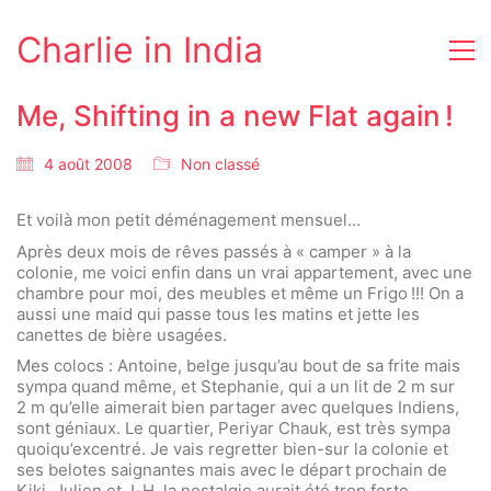
Charlie in India
Me, Shifting in a new Flat again !
4 août 2008
Non classé
Et voilà mon petit déménagement mensuel…
Après deux mois de rêves passés à « camper » à la
colonie, me voici enfin dans un vrai appartement, avec une
chambre pour moi, des meubles et même un Frigo !!! On a
aussi une maid qui passe tous les matins et jette les
canettes de bière usagées.
Mes colocs : Antoine, belge jusqu’au bout de sa frite mais
sympa quand même, et Stephanie, qui a un lit de 2 m sur
2 m qu’elle aimerait bien partager avec quelques Indiens,
sont géniaux. Le quartier, Periyar Chauk, est très sympa
quoiqu’excentré. Je vais regretter bien-sur la colonie et
ses belotes saignantes mais avec le départ prochain de
Kiki, Julien et J-H, la nostalgie aurait été trop forte.