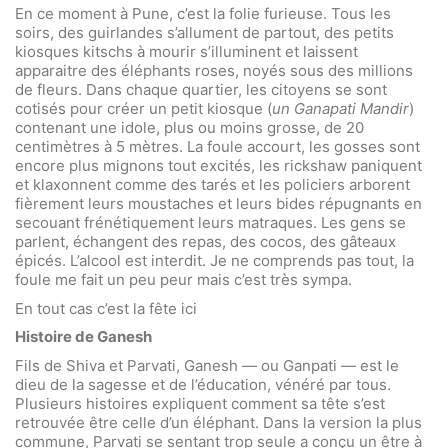
En ce moment à Pune, c’est la folie furieuse. Tous les
soirs, des guirlandes s’allument de partout, des petits
kiosques kitschs à mourir s’illuminent et laissent
apparaitre des éléphants roses, noyés sous des millions
de fleurs. Dans chaque quartier, les citoyens se sont
cotisés pour créer un petit kiosque (
un Ganapati Mandir
)
contenant une idole, plus ou moins grosse, de 20
centimètres à 5 mètres. La foule accourt, les gosses sont
encore plus mignons tout excités, les rickshaw paniquent
et klaxonnent comme des tarés et les policiers arborent
fièrement leurs moustaches et leurs bides répugnants en
secouant frénétiquement leurs matraques. Les gens se
parlent, échangent des repas, des cocos, des gâteaux
épicés. L’alcool est interdit. Je ne comprends pas tout, la
foule me fait un peu peur mais c’est très sympa.
En tout cas c’est la fête ici
Histoire de Ganesh
Fils de Shiva et Parvati, Ganesh — ou Ganpati — est le
dieu de la sagesse et de l’éducation, vénéré par tous.
Plusieurs histoires expliquent comment sa tête s’est
retrouvée être celle d’un éléphant. Dans la version la plus
commune, Parvati se sentant trop seule a conçu un être à