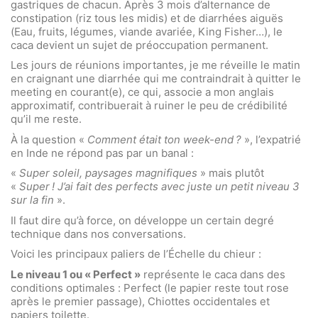
gastriques de chacun. Après 3 mois d’alternance de
constipation (riz tous les midis) et de diarrhées aiguës
(Eau, fruits, légumes, viande avariée, King Fisher…), le
caca devient un sujet de préoccupation permanent.
Les jours de réunions importantes, je me réveille le matin
en craignant une diarrhée qui me contraindrait à quitter le
meeting en courant(e), ce qui, associe a mon anglais
approximatif, contribuerait à ruiner le peu de crédibilité
qu’il me reste.
À la question «
Comment était ton week-end ?
», l’expatrié
en Inde ne répond pas par un banal :
«
Super soleil, paysages magnifiques
» mais plutôt
«
Super ! J’ai fait des perfects avec juste un petit niveau 3
sur la fin
».
Il faut dire qu’à force, on développe un certain degré
technique dans nos conversations.
Voici les principaux paliers de l’Échelle du chieur :
Le niveau 1 ou « Perfect »
représente le caca dans des
conditions optimales : Perfect (le papier reste tout rose
après le premier passage), Chiottes occidentales et
papiers toilette.